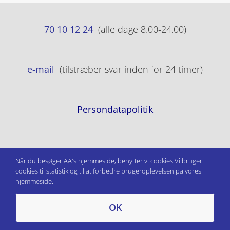
70 10 12 24
(alle dage 8.00-24.00)
e-mail
(tilstræber svar inden for 24 timer)
Persondatapolitik
Når du besøger AA's hjemmeside, benytter vi cookies.Vi bruger
cookies til statistik og til at forbedre brugeroplevelsen på vores
hjemmeside.
OK