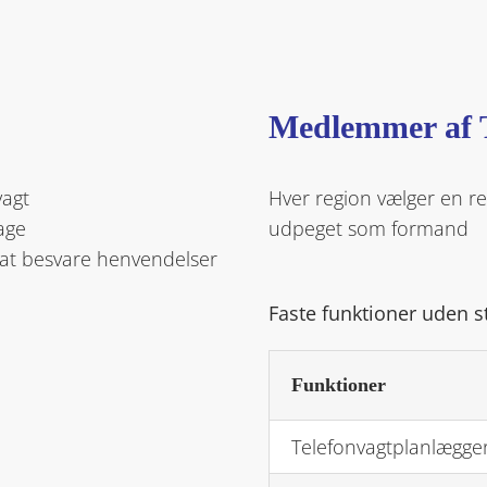
Medlemmer af
vagt
Hver region vælger en r
age
udpeget som formand
 at besvare henvendelser
Faste funktioner uden s
Funktioner
Telefonvagtplanlægge