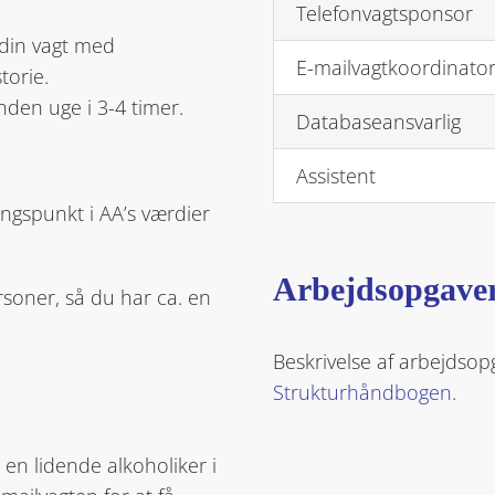
Telefonvagtsponsor
i din vagt med
E-mailvagtkoordinato
torie.
nden uge i 3-4 timer.
Databaseansvarlig
Assistent
ngspunkt i AA’s værdier
Arbejdsopgave
rsoner, så du har ca. en
Beskrivelse af arbejdsopg
.
Strukturhåndbogen
.
en lidende alkoholiker i