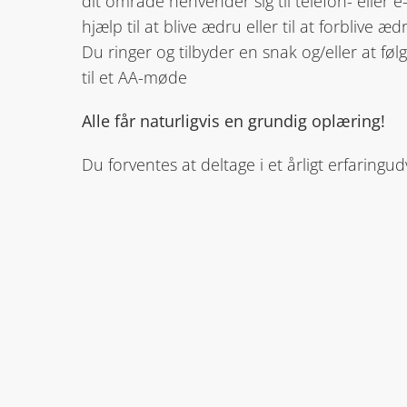
dit område henvender sig til telefon- eller e
hjælp til at blive ædru eller til at forblive æd
Du ringer og tilbyder en snak og/eller at
til et AA-møde
Alle får naturligvis en grundig oplæring!
Du forventes at deltage i et årligt erfaring