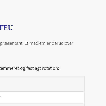
 TEU
epræsentant. Et medlem er derud over
temmeret og fastlagt rotation:
r