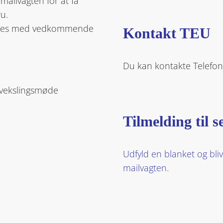
-mailvagten for at få
ru.
 følges med vedkommende
Kontakt TEU
Du kan kontakte Telefon
udvekslingsmøde
Tilmelding til 
Udfyld en blanket og bli
mailvagten.