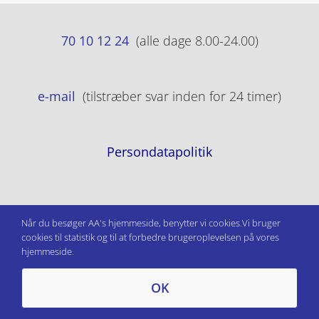
70 10 12 24
(alle dage 8.00-24.00)
e-mail
(tilstræber svar inden for 24 timer)
Persondatapolitik
Når du besøger AA's hjemmeside, benytter vi cookies.Vi bruger
cookies til statistik og til at forbedre brugeroplevelsen på vores
hjemmeside.
OK