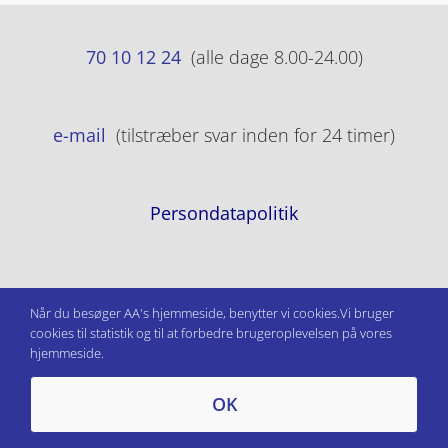
70 10 12 24
(alle dage 8.00-24.00)
e-mail
(tilstræber svar inden for 24 timer)
Persondatapolitik
Når du besøger AA's hjemmeside, benytter vi cookies.Vi bruger
cookies til statistik og til at forbedre brugeroplevelsen på vores
hjemmeside.
OK