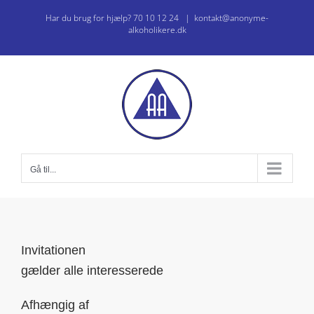
Skip
Har du brug for hjælp? 70 10 12 24
|
kontakt@anonyme-
to
alkoholikere.dk
content
Gå til...
Invitationen
gælder alle interesserede
Afhængig af