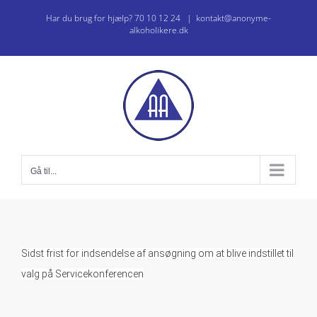
Skip
Har du brug for hjælp? 70 10 12 24
|
kontakt@anonyme-
to
alkoholikere.dk
content
Gå til...
Sidst frist for indsendelse af ansøgning om at blive indstillet til
valg på Servicekonferencen