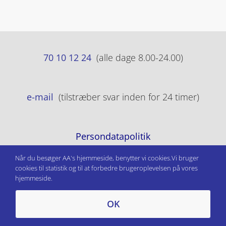
70 10 12 24
(alle dage 8.00-24.00)
e-mail
(tilstræber svar inden for 24 timer)
Persondatapolitik
Når du besøger AA's hjemmeside, benytter vi cookies.Vi bruger
cookies til statistik og til at forbedre brugeroplevelsen på vores
hjemmeside.
OK