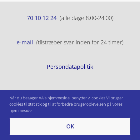
70 10 12 24
(alle dage 8.00-24.00)
e-mail
(tilstræber svar inden for 24 timer)
Persondatapolitik
Når du besøger AA's hjemmeside, benytter vi cookies.Vi bruger
cookies til statistik og til at forbedre brugeroplevelsen på vores
hjemmeside.
OK