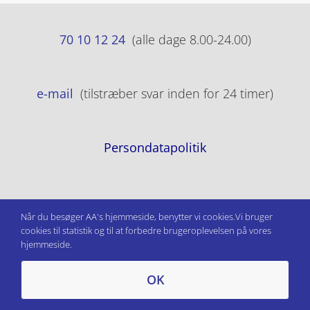
70 10 12 24
(alle dage 8.00-24.00)
e-mail
(tilstræber svar inden for 24 timer)
Persondatapolitik
Når du besøger AA's hjemmeside, benytter vi cookies.Vi bruger
cookies til statistik og til at forbedre brugeroplevelsen på vores
hjemmeside.
OK