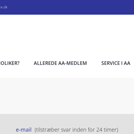
re.dk
HOLIKER?
ALLEREDE AA-MEDLEM
SERVICE I AA
e-mail
(tilstræber svar inden for 24 timer)