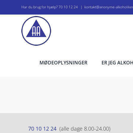
Skip
Har du brug for hjælp? 70 10 12 24
|
kontakt@anonyme-alkoholike
to
content
MØDEOPLYSNINGER
ER JEG ALKO
70 10 12 24
(alle dage 8.00-24.00)