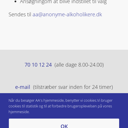
Ansøgningom at blive indstillet til valg
Sendes til
aa@anonyme-alkoholikere.dk
70 10 12 24
(alle dage 8.00-24.00)
e-mail
(tilstræber svar inden for 24 timer)
Når du besøger AA's hjemmeside, benytter vi cookies.Vi bruger
cookies til statistik og til at forbedre brugeroplevelsen på vores
Persondatapolitik
hjemmeside.
OK