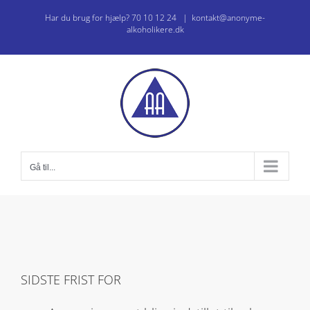
Skip
Har du brug for hjælp? 70 10 12 24
|
kontakt@anonyme-
to
alkoholikere.dk
content
Gå til...
SIDSTE FRIST FOR