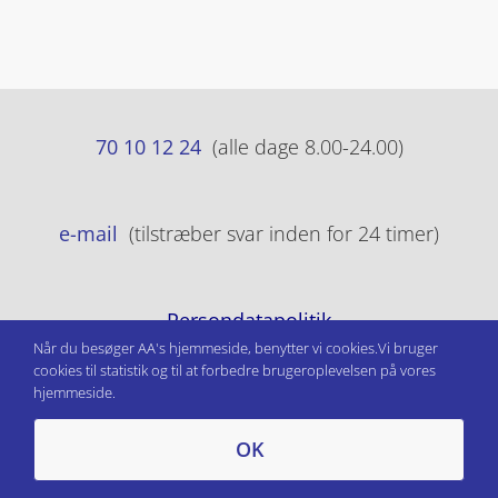
70 10 12 24
(alle dage 8.00-24.00)
e-mail
(tilstræber svar inden for 24 timer)
Persondatapolitik
Når du besøger AA's hjemmeside, benytter vi cookies.Vi bruger
cookies til statistik og til at forbedre brugeroplevelsen på vores
hjemmeside.
OK