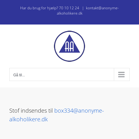
Skip
Har du brug for hjælp? 70 10 12 24
|
kontakt@anonyme-
to
alkoholikere.dk
content
Gå til...
Stof indsendes til
box334@anonyme-
alkoholikere.dk