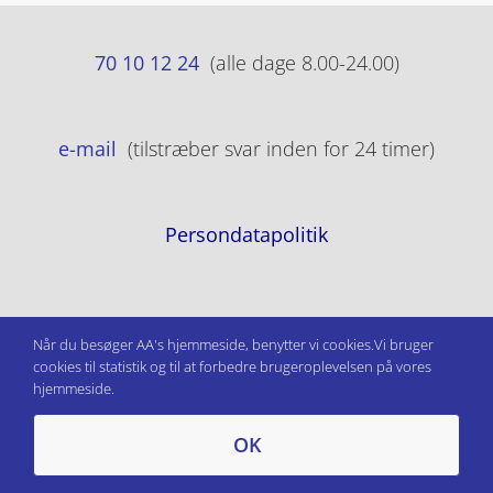
70 10 12 24
(alle dage 8.00-24.00)
e-mail
(tilstræber svar inden for 24 timer)
Persondatapolitik
Når du besøger AA's hjemmeside, benytter vi cookies.Vi bruger
cookies til statistik og til at forbedre brugeroplevelsen på vores
hjemmeside.
OK