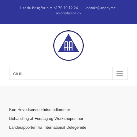
Skip
Har du brug for hjælp? 70 10 12 24
|
kontakt@anonyme-
to
alkoholikere.dk
content
Gå til...
Kun Hovedservicerådsmedlemmer
Behandling af Forslag og Workshopemner
Landerapporten fra International Delegerede