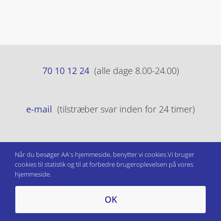
70 10 12 24
(alle dage 8.00-24.00)
e-mail
(tilstræber svar inden for 24 timer)
Persondatapolitik
Når du besøger AA's hjemmeside, benytter vi cookies.Vi bruger
cookies til statistik og til at forbedre brugeroplevelsen på vores
hjemmeside.
OK