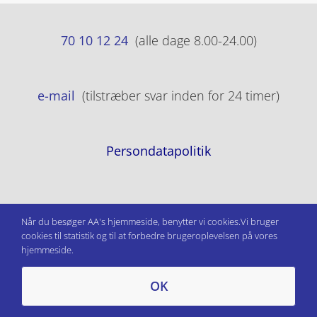
70 10 12 24
(alle dage 8.00-24.00)
e-mail
(tilstræber svar inden for 24 timer)
Persondatapolitik
Når du besøger AA's hjemmeside, benytter vi cookies.Vi bruger
cookies til statistik og til at forbedre brugeroplevelsen på vores
hjemmeside.
OK