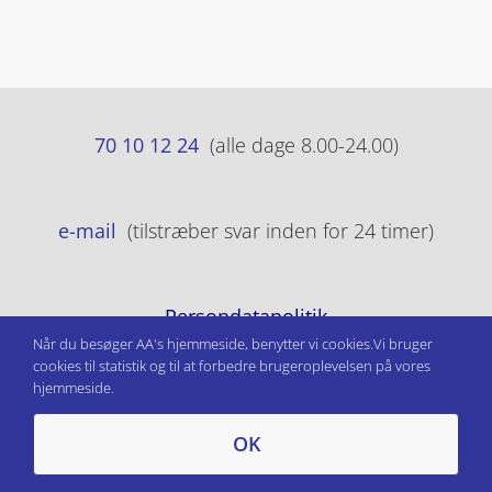
70 10 12 24
(alle dage 8.00-24.00)
e-mail
(tilstræber svar inden for 24 timer)
Persondatapolitik
Når du besøger AA's hjemmeside, benytter vi cookies.Vi bruger
cookies til statistik og til at forbedre brugeroplevelsen på vores
hjemmeside.
OK