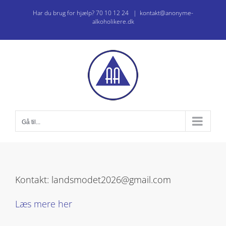
Skip
Har du brug for hjælp? 70 10 12 24
|
kontakt@anonyme-
to
alkoholikere.dk
content
Gå til...
Kontakt: landsmodet2026@gmail.com
Læs mere her