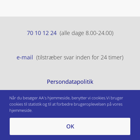
70 10 12 24
(alle dage 8.00-24.00)
e-mail
(tilstræber svar inden for 24 timer)
Persondatapolitik
Når du besøger AA's hjemmeside, benytter vi cookies.Vi bruger
cookies til statistik og til at forbedre brugeroplevelsen på vores
hjemmeside.
OK