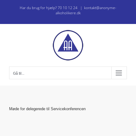
Skip
Har du brug for hjælp? 70 10 12 24
|
kontakt@anonyme-
to
alkoholikere.dk
content
Gå til...
Møde for delegerede til Servicekonferencen