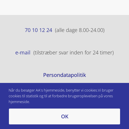
70 10 12 24
(alle dage 8.00-24.00)
e-mail
(tilstræber svar inden for 24 timer)
Persondatapolitik
Når du besøger AA's hjemmeside, benytter vi cookies.Vi bruger
cookies til statistik og til at forbedre brugeroplevelsen på vores
hjemmeside.
OK