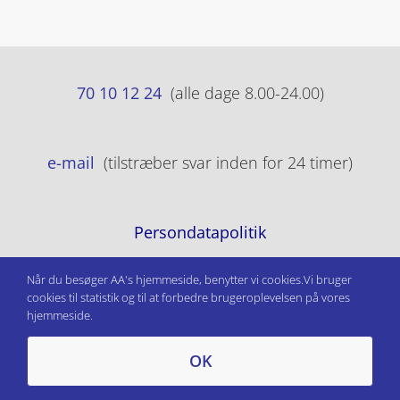
70 10 12 24
(alle dage 8.00-24.00)
e-mail
(tilstræber svar inden for 24 timer)
Persondatapolitik
Når du besøger AA's hjemmeside, benytter vi cookies.Vi bruger
cookies til statistik og til at forbedre brugeroplevelsen på vores
hjemmeside.
OK