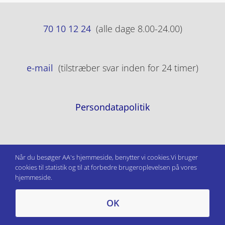
70 10 12 24
(alle dage 8.00-24.00)
e-mail
(tilstræber svar inden for 24 timer)
Persondatapolitik
Når du besøger AA's hjemmeside, benytter vi cookies.Vi bruger
cookies til statistik og til at forbedre brugeroplevelsen på vores
hjemmeside.
OK