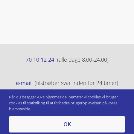
70 10 12 24
(alle dage 8.00-24.00)
e-mail
(tilstræber svar inden for 24 timer)
Når du besøger AA's hjemmeside, benytter vi cookies.Vi bruger
cookies til statistik og til at forbedre brugeroplevelsen på vores
Persondatapolitik
hjemmeside.
OK